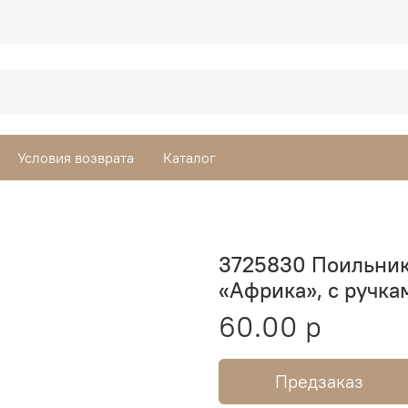
Условия возврата
Каталог
3725830 Поильник
«Африка», с ручкам
60.00 р
Предзаказ