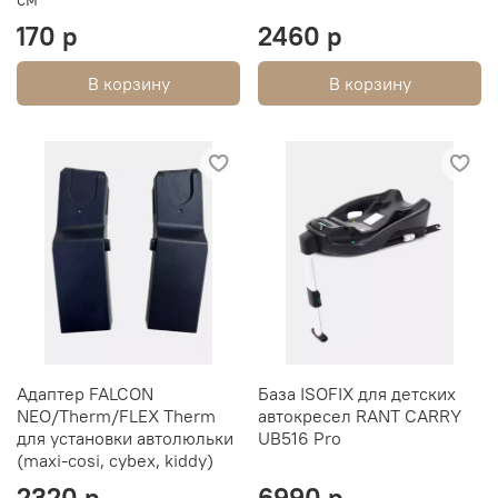
170 р
2460 р
В корзину
В корзину
Адаптер FALCON
База ISOFIX для детских
NEO/Therm/FLEX Therm
автокресел RANT CARRY
для установки автолюльки
UB516 Pro
(maxi-cosi, cybex, kiddy)
2320 р
6990 р