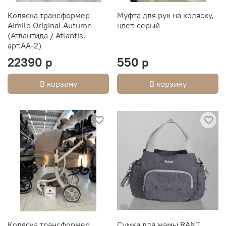
Коляска трансформер
Муфта для рук на коляску,
Aimile Original Autumn
цвет. серый
(Атлантида / Atlantis,
арт.АА-2)
22390 р
550 р
В корзину
В корзину
Коляска трансформер
Сумка для мамы RANT