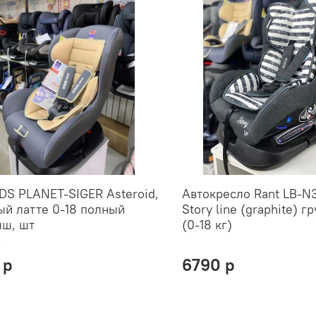
DS PLANET-SIGER Asteroid,
Автокресло Rant LB-N3
й латте 0-18 полный
Story line (graphite) г
ыш, шт
(0-18 кг)
р
 р
6790 р