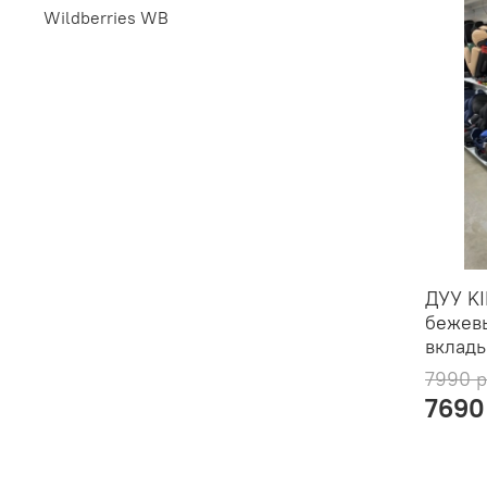
Wildberries WB
ДУУ KI
бежевы
вклад
7990 
7690