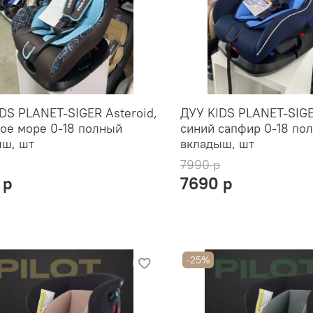
DS PLANET-SIGER Asteroid,
ДУУ KIDS PLANET-SIGE
ое море 0-18 полный
синий сапфир 0-18 по
ыш, шт
вкладыш, шт
р
7990 р
 р
7690 р
-25%