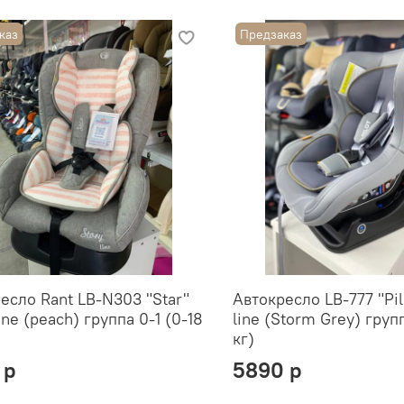
каз
Предзаказ
есло Rant LB-N303 "Star"
Автокресло LB-777 "Pil
ine (peach) группа 0-1 (0-18
line (Storm Grey) групп
кг)
 р
5890 р