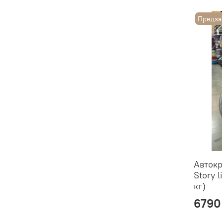
Предза
Автокр
Story l
кг)
6790