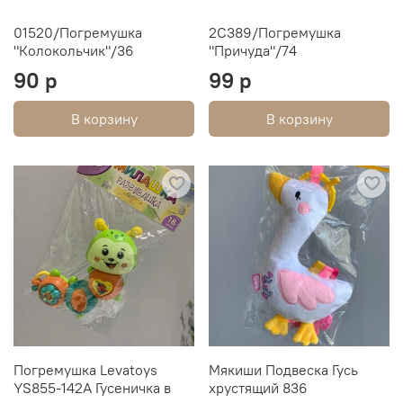
01520/Погремушка
2С389/Погремушка
"Колокольчик"/36
"Причуда"/74
90 р
99 р
В корзину
В корзину
Погремушка Levatoys
Мякиши Подвеска Гусь
YS855-142A Гусеничка в
хрустящий 836