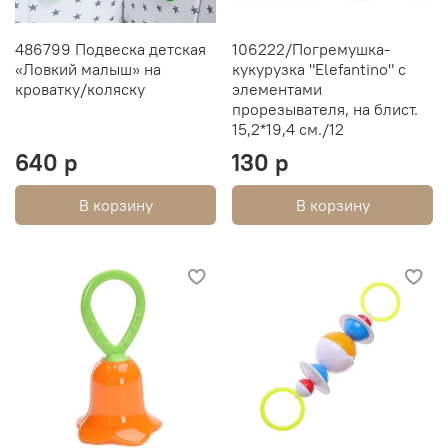
486799 Подвеска детская
106222/Погремушка-
«Ловкий малыш» на
кукурузка "Elefantino" с
кроватку/коляску
элементами
прорезывателя, на блист.
15,2*19,4 см./12
640 р
130 р
В корзину
В корзину