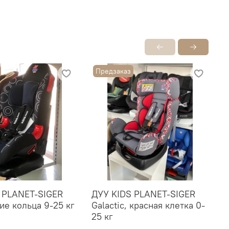
Предзаказ
 PLANET-SIGER
ДУУ KIDS PLANET-SIGER
Д
ние кольца 9-25 кг
Galactic, красная клетка 0-
A
25 кг
к