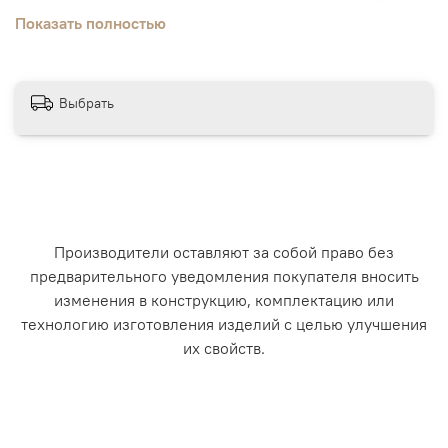
осуществляется за счет специальных ножек-ограничителей,
Показать полностью
которые при необходимости крепятся на основание.
Легкость в установке, оптимальная жесткость и правильная форма
доски ЛЮКС Глобекс дополняется таким весомым плюсом как
Выбрать
компактность. Ведь по завершению всех необходимых процедур ее
легко убрать в шкаф или ящик кровати, сэкономив тем самым
большое количество места в комнате и не поступиться комфортом
ребенка при переодевании.
Производители оставляют за собой право без
предварительного уведомления покупателя вносить
изменения в конструкцию, комплектацию или
технологию изготовления изделий с целью улучшения
их свойств.