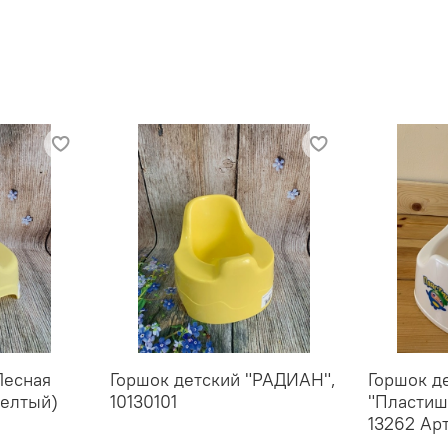
Лесная
Горшок детский "РАДИАН",
Горшок д
желтый)
10130101
"Пластиш
13262 Ар