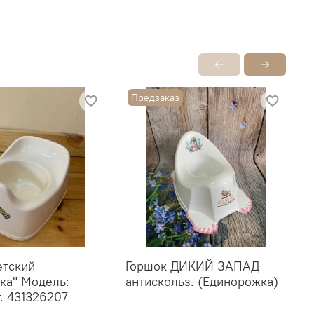
Предзаказ
етский
Горшок ДИКИЙ ЗАПАД
Г
ка" Модель:
антискольз. (Единорожка)
н
т. 431326207
б