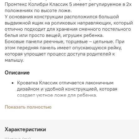
Промтекс Колибри Классик 5 имеет регулируемое в 2х
положениях по высоте ложе.
У основания конструкции расположился большой
выдвижной ящик на роликовых направляющих, который
отлично подходит для хранения сменного постельного
белья или просто вещей, игрушек ребенка.
Боковые панели реечные, торцевые – цельные. При
этом передняя панель имеет опускающуюся рейку,
которая упрощает процесс доступа родителей к
малышу.
Описание
Кроватка Классик отличается лаконичным
дизайном и удобной конструкцией, которая
создает уютное ложе для ребенка.
По мере роста можно менять высоту ложа.
Показать полностью
Материал: массив березы, ЛДСП,
Маятник поперечного качания.
Опускаемая планка: да.
Ящик для белья: да.
Характеристики
Регулируемое ложе: 3 уровня.
Размер спального места по матрац: 120*60 см.