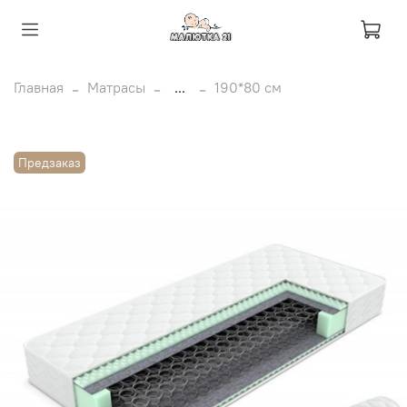
Главная
Матрасы
...
190*80 см
Предзаказ