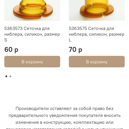
ладошек.
Оригинальный дизайн повысит интерес крохи к
процессу кормления.
Изделие выполнено в двух основных цветах. Ручка
5363573 Сеточка для
5363575 Сеточка для
оформлена узором в виде звёздочек. Рисунки на
ниблера, силикон, размер
ниблера, силикон, размер
ободке крышки понравятся малышу, а надпись вызовет
S
L
умиление у взрослых.
60 р
70 р
Качество и безопасность для здоровья подтверждены
сертификатом соответствия ЕАС. Товар рекомендован
В корзину
В корзину
для деток от 5 месяцев.
Производители оставляют за собой право без
предварительного уведомления покупателя вносить
изменения в конструкцию, комплектацию или