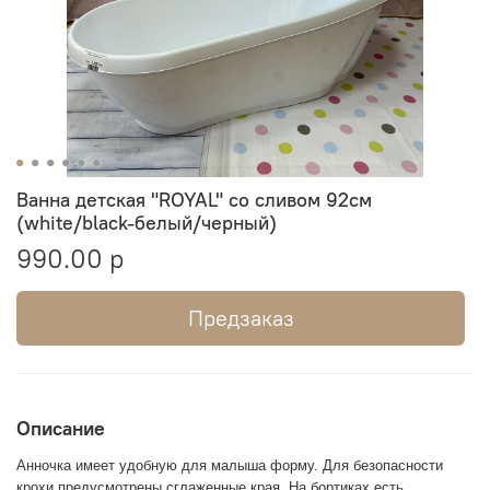
Ванна детская "ROYAL" со сливом 92см
(white/black-белый/черный)
990.00 р
Предзаказ
Описание
Анночка имеет удобную для малыша форму. Для безопасности
крохи предусмотрены сглаженные края. На бортиках есть